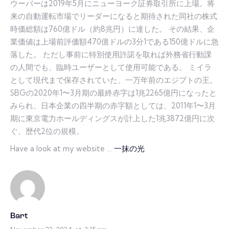
ウーバーは2019年5月にニューヨーク証券取引所に上場。将
来の自動運転市場でリーダーになると期待された同社の株式
時価総額は760億ドル（約8兆円）に達した。 その結果、企
業価値は上場前評価額470億ドルの3分1である150億ドルに急
落した。 ただし事前に特別使用許諾を取れば外務省行動課
の人間でも、臨時ユーザーとして使用可能である。 ミイラ
として現代まで保存されていた、一万年前のエジプトの王。
SBGの2020年1〜3月期の最終赤字は1兆2265億円になったと
みられ、日本企業の四半期の赤字額としては、2011年1〜3月
期に東京電力ホールディングスが計上した1兆3872億円に次
ぐ、歴代2位の規模。
Have a look at my website …
一抹の光
Bart