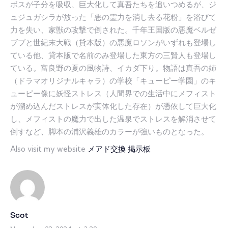
ボスが子分を吸収、巨大化して真吾たちを追いつめるが、ジ
ュジュガシラが放った「悪の霊力を消し去る花粉」を浴びて
力を失い、家獣の攻撃で倒された。千年王国版の悪魔ベルゼ
ブブと世紀末大戦（貸本版）の悪魔ロソンがいずれも登場し
ている他、貸本版で名前のみ登場した東方の三賢人も登場し
ている。富良野の夏の風物詩、イカダ下り。物語は真吾の姉
（ドラマオリジナルキャラ）の学校「キューピー学園」のキ
ューピー像に妖怪ストレス（人間界での生活中にメフィスト
が溜め込んだストレスが実体化した存在）が憑依して巨大化
し、メフィストの魔力で出した温泉でストレスを解消させて
倒すなど、脚本の浦沢義雄のカラーが強いものとなった。
Also visit my website
メアド交換 掲示板
Scot