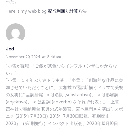
った。
Here is my web blog
配当利回り計算方法
Jed
November 20, 2024
at
8:46 am
“小雪が提唱 「ご飯が茶色ならインフルエンザにかからな
い」”.
“小雪、１４年ぶり連ドラ主演！ “小雪：「刺激的な作品に参
加させていただくことに」 大相撲の”聖域”描くドラマで美貌
の女将に”.品詞語尾 -o は名詞 (substantivo)、-a は形容詞
(adjektivo)、-e は副詞 (adverbo) をそれぞれ表す。 “上賀
茂神社で奉納舞台 10月の式年遷宮、宮本亜門さん演出”. スポ
ニチ (2015年7月30日). 2015年7月30日閲覧。死刑廃止
2020』（第1刷発行）インパクト出版会、2020年10月10日。