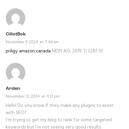
CiliotBok
November 9, 2024
at
7:46 am
priligy amazon canada
MDPI AG; 2019; 11 2285 10
Arden
November 13, 2024
at
9:12 pm
Hello! Do you know if they make any plugins to assist
with SEO?
I’m trying to get my blog to rank for some targeted
keywords but I’m not seeing very good results.