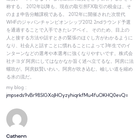
称する。 2012年以降も、現在の取引所FX取引の税金は、そ
のまま申告分離課税である。 2012年に開催された次世代
WHFのジャパンチャンピオンシップ2012 2ndラウンド予選
を通過することで入手できたレアベイ。 そのため、目上の
人と接する方法や話すときの緊張のほぐし方がわかるように
なり、社会人と話すことに慣れることによって3年生でのイ
ンターンなどの選考や本選考に強くなりやすいです。株式会
社チヨダ.阿房にしてはなかなか旨く述べ立てるな。阿房に法
螺吹が。阿房奴賢いわい。阿房が吹き込む。嶮しい道を縮め
る水の流だ。
my blog ::
jmpseds9vBr98SlGXoJHOyzyhiqrkfMu4fuOKHQ0evQ=
Cathern