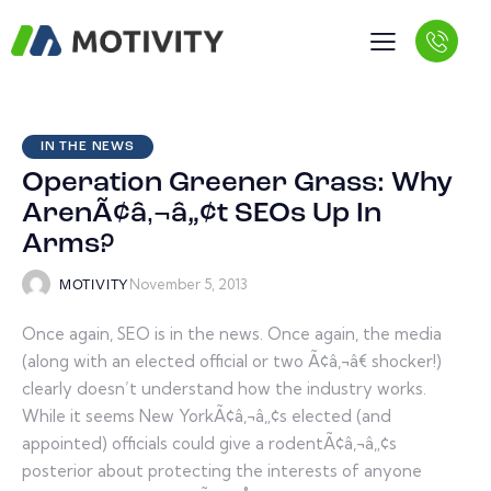
IN THE NEWS
Operation Greener Grass: Why
ArenÃ¢â‚¬â„¢t SEOs Up In
Arms?
November 5, 2013
MOTIVITY
Once again, SEO is in the news. Once again, the media
(along with an elected official or two Ã¢â‚¬â€ shocker!)
clearly doesn’t understand how the industry works.
While it seems New YorkÃ¢â‚¬â„¢s elected (and
appointed) officials could give a rodentÃ¢â‚¬â„¢s
posterior about protecting the interests of anyone