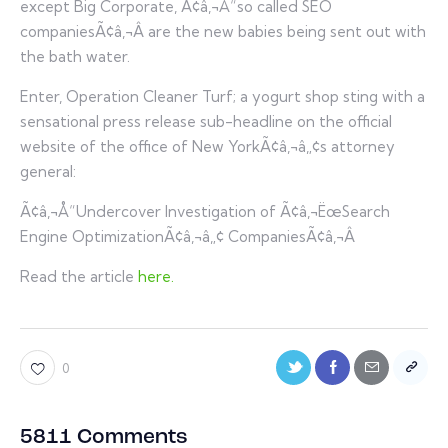
except Big Corporate, Ã¢â‚¬Å“so called SEO
companiesÃ¢â‚¬Â are the new babies being sent out with
the bath water.
Enter, Operation Cleaner Turf; a yogurt shop sting with a
sensational press release sub-headline on the official
website of the office of New YorkÃ¢â‚¬â„¢s attorney
general:
Ã¢â‚¬Å“Undercover Investigation of Ã¢â‚¬ËœSearch
Engine OptimizationÃ¢â‚¬â„¢ CompaniesÃ¢â‚¬Â
Read the article
here.
0
5811 Comments