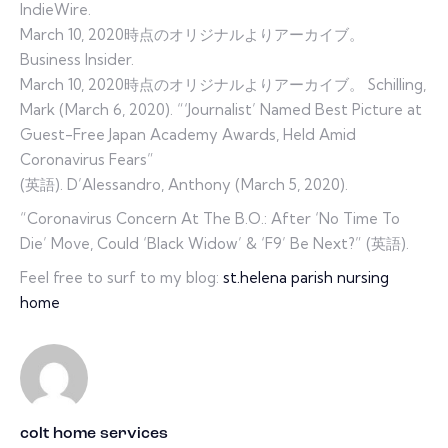
IndieWire.
March 10, 2020時点のオリジナルよりアーカイブ。
Business Insider.
March 10, 2020時点のオリジナルよりアーカイブ。 Schilling,
Mark (March 6, 2020). “‘Journalist’ Named Best Picture at
Guest-Free Japan Academy Awards, Held Amid
Coronavirus Fears”
(英語). D’Alessandro, Anthony (March 5, 2020).
“Coronavirus Concern At The B.O.: After ‘No Time To
Die’ Move, Could ‘Black Widow’ & ‘F9’ Be Next?” (英語).
Feel free to surf to my blog:
st.helena parish nursing
home
colt home services