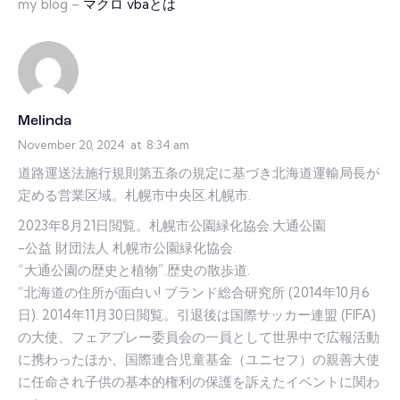
my blog –
マクロ vbaとは
Melinda
November 20, 2024
at
8:34 am
道路運送法施行規則第五条の規定に基づき北海道運輸局長が
定める営業区域。札幌市中央区.札幌市.
2023年8月21日閲覧。札幌市公園緑化協会.大通公園
-公益 財団法人 札幌市公園緑化協会.
“大通公園の歴史と植物”.歴史の散歩道.
“北海道の住所が面白い! ブランド総合研究所 (2014年10月6
日). 2014年11月30日閲覧。引退後は国際サッカー連盟 (FIFA)
の大使、フェアプレー委員会の一員として世界中で広報活動
に携わったほか、国際連合児童基金（ユニセフ）の親善大使
に任命され子供の基本的権利の保護を訴えたイベントに関わ