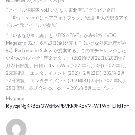
November 22, 2024
at
3:29 pm
“アイドル深掘隊 vol.1 いぎなり東北産”. “グラビア企画
「LIG」season2はペアフォトブック、5組計10人の現役アイ
ドルや元アイドルが参加”.
“『いぎなり東北産』と『FES☆TIVE』が表紙の『VDC
Magazine 027』6月23日(金)発売！ “【いぎなり東北産が挑
戦】Perfumerie Sukiyaが提案する、この春チャレンジした
い4つの旬メイク”.音楽ナタリー (2021年7月22日). 2021年7
月22日閲覧。日刊S-style Web (2021年3月23日). 2021年3月
23日閲覧。 エンタテイメント (2021年2月22日). 2021年2月
22日閲覧。 エンタテイメント (2021年8月25日). 2021年8月
25日閲覧。株式会社ゆこゆこ – 2016年8月ユニゾン・
My page …
J6yvzjaNgKRBEsQWcJfbvPbVKk9FKEVM+WTWbTLHdTo=