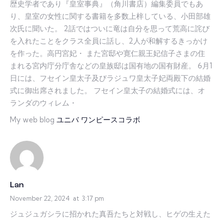
歴史学者であり『皇室事典』（角川書店）編集委員でもあ
り、皇室の女性に関する書籍を多数上梓している、小田部雄
次氏に聞いた。 2話ではついに竜は自分を思って荒高に詫び
を入れたことをクラス全員に話し、2人が和解するきっかけ
を作った。高円宮妃・ また宮邸や寛仁親王妃信子さまの住
まれる宮内庁分庁舎などの皇族邸は国有地の国有財産。 6月1
日には、フセイン皇太子及びラジュワ皇太子妃両殿下の結婚
式に御出席されました。 フセイン皇太子の結婚式には、オ
ランダのウィレム・
My web blog
ユニバ ワンピースコラボ
Lan
November 22, 2024
at
3:17 pm
ジュジュガシラに招かれた真吾たちと対戦し、ヒゲの生えた