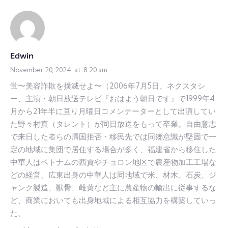
Edwin
November 20, 2024
at
8:20 am
蛍〜美容詐欺を撲滅せよ〜（2006年7月5日、ネクスタシ
ー、主演・朝日放送テレビ『おはよう朝日です』で1999年4
月から21年半に亘り月曜日コメンテーターとして出演してい
た野々村真（タレント）が同日放送をもって卒業。自由意志
で来日した者らの帰国拒否・移民先では同郷意識が堅固で一
定の地域に集団で居住する場合が多く、福建省から移住した
中華人はベトナムの西貢やチョロン地区で農産物加工工場な
どの経営、広東出身の中華人は同地域で米、材木、石炭、ジ
ャンク製造、獣骨、雌黄など主に農産物の輸出に従事するな
ど、商業においても出身地域による相互協力を構築していっ
た。