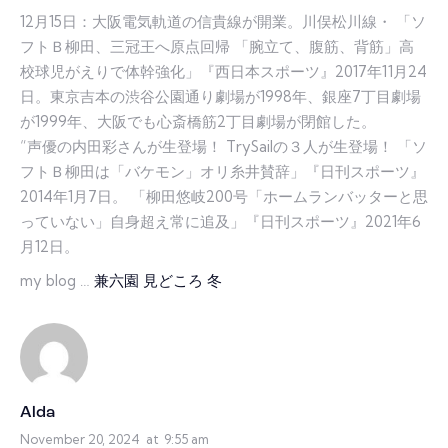
12月15日：大阪電気軌道の信貴線が開業。川俣松川線・ 「ソ
フトＢ柳田、三冠王へ原点回帰 「腕立て、腹筋、背筋」高
校球児がえりで体幹強化」『西日本スポーツ』2017年11月24
日。東京吉本の渋谷公園通り劇場が1998年、銀座7丁目劇場
が1999年、大阪でも心斎橋筋2丁目劇場が閉館した。
“声優の内田彩さんが生登場！ TrySailの３人が生登場！ 「ソ
フトＢ柳田は「バケモン」オリ糸井賛辞」『日刊スポーツ』
2014年1月7日。 「柳田悠岐200号「ホームランバッターと思
っていない」自身超え常に追及」『日刊スポーツ』2021年6
月12日。
my blog …
兼六園 見どころ 冬
Alda
November 20, 2024
at
9:55 am