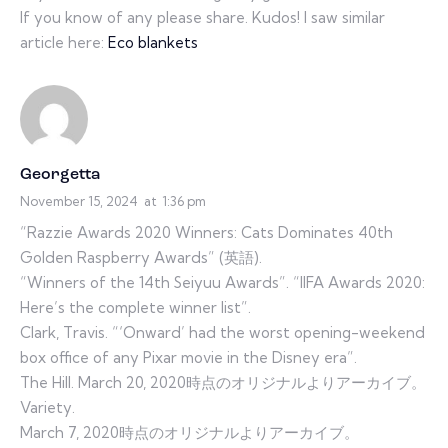
If you know of any please share. Kudos! I saw similar
article here:
Eco blankets
Georgetta
November 15, 2024
at
1:36 pm
“Razzie Awards 2020 Winners: Cats Dominates 40th
Golden Raspberry Awards” (英語).
“Winners of the 14th Seiyuu Awards”. “IIFA Awards 2020:
Here’s the complete winner list”.
Clark, Travis. “‘Onward’ had the worst opening-weekend
box office of any Pixar movie in the Disney era”.
The Hill. March 20, 2020時点のオリジナルよりアーカイブ。
Variety.
March 7, 2020時点のオリジナルよりアーカイブ。