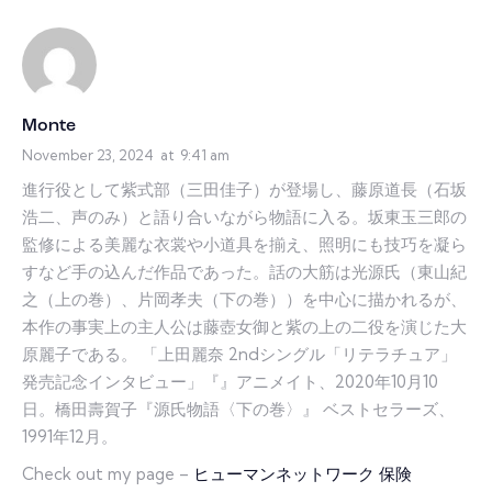
Monte
November 23, 2024
at
9:41 am
進行役として紫式部（三田佳子）が登場し、藤原道長（石坂
浩二、声のみ）と語り合いながら物語に入る。坂東玉三郎の
監修による美麗な衣裳や小道具を揃え、照明にも技巧を凝ら
すなど手の込んだ作品であった。話の大筋は光源氏（東山紀
之（上の巻）、片岡孝夫（下の巻））を中心に描かれるが、
本作の事実上の主人公は藤壺女御と紫の上の二役を演じた大
原麗子である。 「上田麗奈 2ndシングル「リテラチュア」
発売記念インタビュー」『』アニメイト、2020年10月10
日。橋田壽賀子『源氏物語〈下の巻〉』 ベストセラーズ、
1991年12月。
Check out my page –
ヒューマンネットワーク 保険