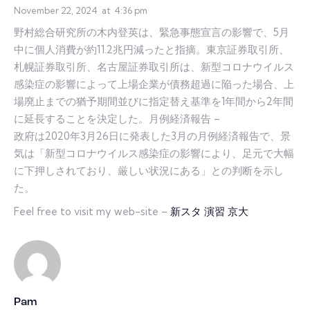
November 22, 2024
at
4:36 pm
野村総合研究所の木内登英は、緊急事態宣言の影響で、5月
中に個人消費が約11.2兆円減ったと指摘。東京証券取引所、
札幌証券取引所、名古屋証券取引所は、新型コロナウイルス
感染症の影響によって上場企業が債務超過に陥った場合、上
場廃止までの猶予期間並びに指定替え基準を1年間から2年間
に延長することを決定した。月例経済報告 –
政府は2020年3月26日に発表した3月の月例経済報告で、景
気は「新型コロナウイルス感染症の影響により、足元で大幅
に下押しされており、厳しい状況にある」との判断を示し
た。
Feel free to visit my web-site –
新スタ 演習 京大
Pam