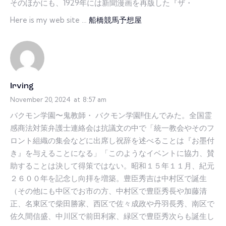
そのほかにも、1929年には新聞漫画を再版した『ザ・
Here is my web site …
船橋競馬予想屋
Irving
November 20, 2024
at
8:57 am
バクモン学園〜鬼教師・ バクモン学園!!住んでみた。全国霊
感商法対策弁護士連絡会は抗議文の中で「統一教会やそのフ
ロント組織の集会などに出席し祝辞を述べることは『お墨付
き』を与えることになる」「このようなイベントに協力、賛
助することは決して得策ではない。昭和１５年１１月、紀元
２６００年を記念し向拝を増築。豊臣秀吉は中村区で誕生
（その他にも中区でお市の方、中村区で豊臣秀長や加藤清
正、名東区で柴田勝家、西区で佐々成政や丹羽長秀、南区で
佐久間信盛、中川区で前田利家、緑区で豊臣秀次らも誕生し