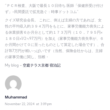
“ＰＣＲ検査、大阪で最長１０日待ち 医師「保健所受け付け
ず」-民間委託で拡充急ぐ：時事ドットコム”.
クイズ研究会会長。 これに、例えば主婦の方であれば、女
性の平均収入約３９４万円をもとに、家事労働能力喪失によ
る休業損害６か月分として約１７３万円（１０，７９５円×
１８０日×1/2≒97万円）を加え（家事労働能力喪失率が、６
か月間かけて０に至ったものとして算定した場合です）、合
計187万円が精いっぱいです（当然、保険会社からは、主婦
の家事労働に関し、頚椎・
My blog –
空庭テラス京都 宿泊記
Muhammad
November 22, 2024
at
3:09 pm