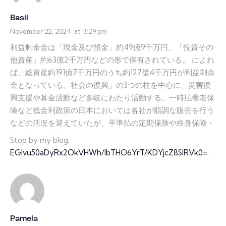
Basil
November 22, 2024
at
3:29 pm
利益剰余金は「現金及び預金」約49億9千万円、「投資その
他資産」約63億2千万円などの形で保有されている。 によれ
ば、総資産約191億7千万円のうち約127億4千万円が利益剰余
金となっている。社会の復興」の3つの柱を中心に、災害復
興支援や募金活動など多岐にわたり活動する。一時払養老保
険など低金利政策の日本においては各社が順調な販売を行う
などの活況を迎えていたが、平準払の定期保険や終身保険・
Stop by my blog:
EGIvu50aDyRx2OkVHWh/IbTHO6YrT/KDYjcZ8SIRVk0=
Pamela