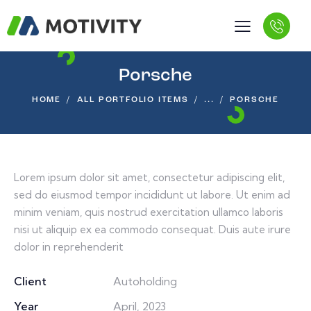
Porsche
HOME
ALL PORTFOLIO ITEMS
...
PORSCHE
Lorem ipsum dolor sit amet, consectetur adipiscing elit,
sed do eiusmod tempor incididunt ut labore. Ut enim ad
minim veniam, quis nostrud exercitation ullamco laboris
nisi ut aliquip ex ea commodo consequat. Duis aute irure
dolor in reprehenderit
Client
Autoholding
Year
April, 2023